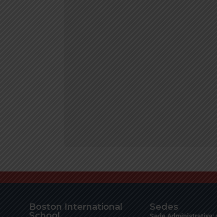
Section Title
Boston International
Sedes
School
Sede Administrativa: