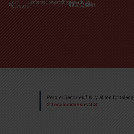
317
informacion@redboston.edu.co
6378079
Pero el Señor es fiel, y él los fortalec
2 Tesalonicenses 3:3