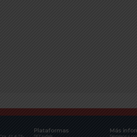
MI ENTREGA A JESÚS
Plataformas
16 julio, 2024
Eventos
,
Ocurrido
Más info
By
w1nst0n
Cra. 41 # 73-
TETJudah
Términos y co