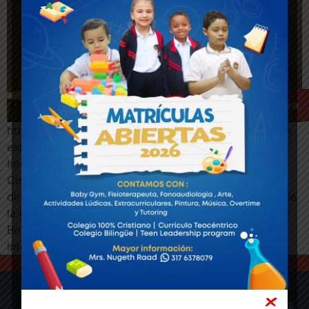
Pagos en línea
https://www.youtube.com/watch?v=ZSZH2gywcTE En
este video Ingrid Reyes, directora del Boston
International School, considerado el mejor colegio de
Colombia. Desde el principio de su intervención, la
directora destaca la importancia de Dios en la labor de
la institución educativa. Reyes explica que el éxito del
Boston International School se debe a la formación
integral que se les […]
Boston
Sedes
Plataformas
Más
Síguenos