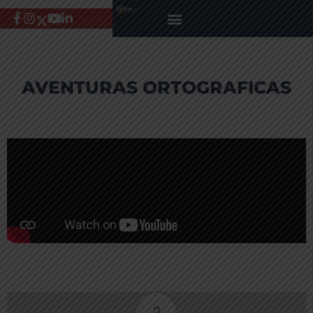
AVENTURAS ORTOGRAFICAS