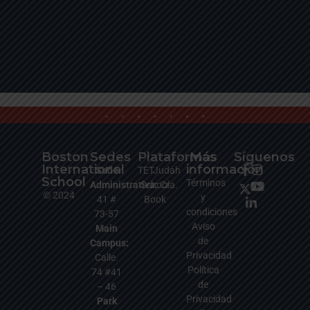
Boston
Sedes
Plataformas
Más
Síguenos
International
información
Sede
TETJudah
School
Términos
Administrativa:
School
Cra.
© 2024
y
41 #
Book
condiciones
73-57
A
viso
Main
de
Campus:
Privacidad
Calle.
Po
lítica
74 #41
de
– 46
Privacidad
Park