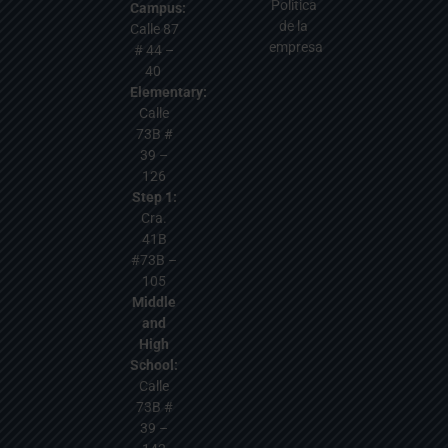
Política
Campus:
de la
Calle 87
empresa
# 44 –
40
Elementary:
Calle
73B #
39 –
126
Step 1:
Cra.
41B
#73B –
105
Middle
and
High
School:
Calle
73B #
39 –